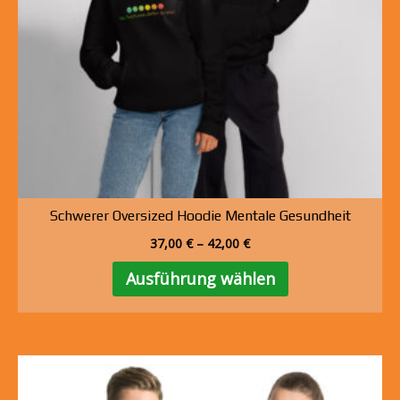
Schwerer Oversized Hoodie Mentale Gesundheit
37,00
€
–
42,00
€
Dieses
Ausführung wählen
Produkt
weist
mehrere
Varianten
auf.
Die