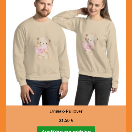
Optionen
können
auf
der
Produktseite
gewählt
werden
Unisex-Pullover
21,50
€
Dieses