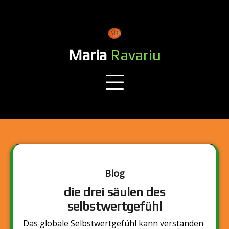
Skip
to
content
Maria
Ravariu
Blog
die drei säulen des
selbstwertgefühl
Das globale Selbstwertgefühl kann verstanden