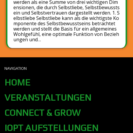
werden als eine Summe von drei wichtigen Dim
ensionen, die durch Selbstliebe, Selbstbewussts
ein und Selbstvertrauen dargestellt werden. 1. S
elbstliebe Selbstliebe kann als die wichtigste Ko
mponente des Selbstbewusstseins betrachtet
werden und stellt die Basis für ein allgemeines
Wohlgefühl, eine optimale Funktion von Bezieh
ungen und…
NAVIGATION
HOME
VERANSTALTUNGEN
CONNECT & GROW
IOPT AUFSTELLUNGEN