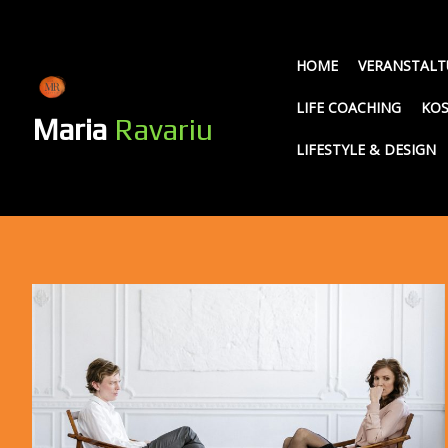
Skip
to
content
HOME
VERANSTAL
LIFE COACHING
KO
Maria
Ravariu
LIFESTYLE & DESIGN