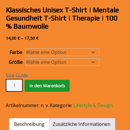
Klassisches Unisex T-Shirt | Mentale
Gesundheit T-Shirt | Therapie | 100
% Baumwolle
14,00
€
–
17,50
€
Farbe
Größe
Size Guide
Klassisches
In den Warenkorb
Unisex
T-
Shirt
Artikelnummer:
n. v.
Kategorie:
Lifestyle & Design
|
Mentale
Gesundheit
Beschreibung
Zusätzliche Informationen