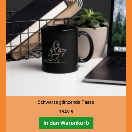
Schwarze glänzende Tasse
Kl
14,50
€
In den Warenkorb