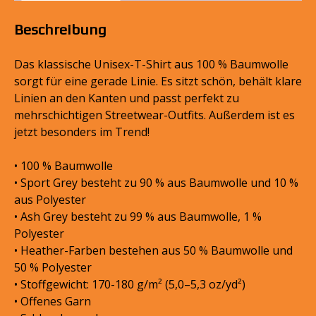
T-
Shirt
Beschreibung
|
Therapie
Das klassische Unisex-T-Shirt aus 100 % Baumwolle
|
sorgt für eine gerade Linie. Es sitzt schön, behält klare
100
Linien an den Kanten und passt perfekt zu
%
mehrschichtigen Streetwear-Outfits. Außerdem ist es
Baumwolle
jetzt besonders im Trend!
Menge
• 100 % Baumwolle
• Sport Grey besteht zu 90 % aus Baumwolle und 10 %
aus Polyester
• Ash Grey besteht zu 99 % aus Baumwolle, 1 %
Polyester
• Heather-Farben bestehen aus 50 % Baumwolle und
50 % Polyester
• Stoffgewicht: 170-180 g/m² (5,0–5,3 oz/yd²)
• Offenes Garn