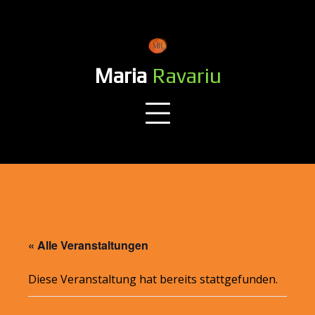
Skip
to
content
Maria
Ravariu
« Alle Veranstaltungen
Diese Veranstaltung hat bereits stattgefunden.